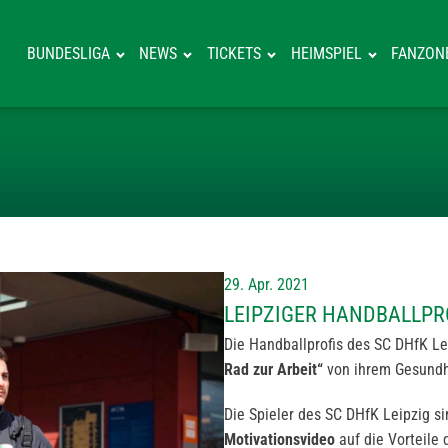
BUNDESLIGA
NEWS
TICKETS
HEIMSPIEL
FANZON
LEIPZIGER HAN
29. Apr. 2021
LEIPZIGER HANDBALLPR
Die Handballprofis des SC DHfK Le
Rad zur Arbeit“
von ihrem Gesundh
Die Spieler des SC DHfK Leipzig s
Motivationsvideo
auf die Vorteil