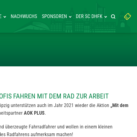
Suchbegriff
E
NACHWUCHS
SPONSOREN
DER SC DHFK
Suche starte
eingeben:
DBALLPROFIS FAHREN MIT DEM 
OFIS FAHREN MIT DEM RAD ZUR ARBEIT
ipzig unterstützen auch im Jahr 2021 wieder die Aktion
„Mit dem
eitspartner
AOK PLUS
.
ind überzeugte Fahrradfahrer und wollen in einem kleinen
e des Radfahrens aufmerksam machen!