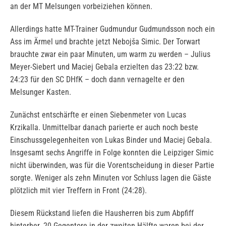
an der MT Melsungen vorbeiziehen können.
Allerdings hatte MT-Trainer Gudmundur Gudmundsson noch ein
Ass im Ärmel und brachte jetzt Nebojša Simic. Der Torwart
brauchte zwar ein paar Minuten, um warm zu werden – Julius
Meyer-Siebert und Maciej Gebala erzielten das 23:22 bzw.
24:23 für den SC DHfK – doch dann vernagelte er den
Melsunger Kasten.
Zunächst entschärfte er einen Siebenmeter von Lucas
Krzikalla. Unmittelbar danach parierte er auch noch beste
Einschussgelegenheiten von Lukas Binder und Maciej Gebala.
Insgesamt sechs Angriffe in Folge konnten die Leipziger Simic
nicht überwinden, was für die Vorentscheidung in dieser Partie
sorgte. Weniger als zehn Minuten vor Schluss lagen die Gäste
plötzlich mit vier Treffern in Front (24:28).
Diesem Rückstand liefen die Hausherren bis zum Abpfiff
hinterher. 20 Gegentore in der zweiten Hälfte waren bei der