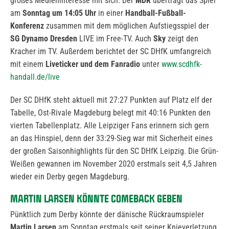
großes Medieninteresse mit sich. Der
MDR
überträgt das Spiel
am
Sonntag um 14:05 Uhr
in einer
Handball-Fußball-
Konferenz
zusammen mit dem möglichen Aufstiegsspiel der
SG Dynamo Dresden
LIVE im Free-TV. Auch
Sky
zeigt den
Kracher im TV. Außerdem berichtet der SC DHfK umfangreich
mit einem
Liveticker und dem Fanradio
unter
www.scdhfk-
handall.de/live
Der SC DHfK steht aktuell mit 27:27 Punkten auf Platz elf der
Tabelle, Ost-Rivale Magdeburg belegt mit 40:16 Punkten den
vierten Tabellenplatz. Alle Leipziger Fans erinnern sich gern
an das Hinspiel, denn der 33:29-Sieg war mit Sicherheit eines
der großen Saisonhighlights für den SC DHfK Leipzig. Die Grün-
Weißen gewannen im November 2020 erstmals seit 4,5 Jahren
wieder ein Derby gegen Magdeburg.
MARTIN LARSEN KÖNNTE COMEBACK GEBEN
Pünktlich zum Derby könnte der dänische Rückraumspieler
Martin Larsen
am Sonntag erstmals seit seiner Knieverletzung