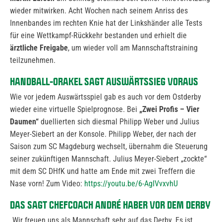
wieder mitwirken. Acht Wochen nach seinem Anriss des
Innenbandes im rechten Knie hat der Linkshänder alle Tests
für eine Wettkampf-Rückkehr bestanden und erhielt die
ärztliche Freigabe
, um wieder voll am Mannschaftstraining
teilzunehmen.
HANDBALL-ORAKEL SAGT AUSWÄRTSSIEG VORAUS
Wie vor jedem Auswärtsspiel gab es auch vor dem Ostderby
wieder eine virtuelle Spielprognose. Bei
„Zwei Profis – Vier
Daumen“
duellierten sich diesmal Philipp Weber und Julius
Meyer-Siebert an der Konsole. Philipp Weber, der nach der
Saison zum SC Magdeburg wechselt, übernahm die Steuerung
seiner zukünftigen Mannschaft. Julius Meyer-Siebert „zockte“
mit dem SC DHfK und hatte am Ende mit zwei Treffern die
Nase vorn! Zum Video:
https://youtu.be/6-AgIVvxvhU
DAS SAGT CHEFCOACH ANDRÉ HABER VOR DEM DERBY
„Wir freuen uns als Mannschaft sehr auf das Derby. Es ist