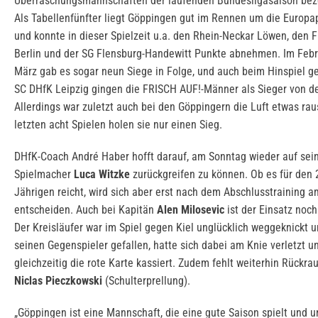
Überraschungsmannschaften der laufenden Bundesligasaison bez
Als Tabellenfünfter liegt Göppingen gut im Rennen um die Europa
und konnte in dieser Spielzeit u.a. den Rhein-Neckar Löwen, den 
Berlin und der SG Flensburg-Handewitt Punkte abnehmen. Im Feb
März gab es sogar neun Siege in Folge, und auch beim Hinspiel g
SC DHfK Leipzig gingen die FRISCH AUF!-Männer als Sieger von de
Allerdings war zuletzt auch bei den Göppingern die Luft etwas rau
letzten acht Spielen holen sie nur einen Sieg.
DHfK-Coach André Haber hofft darauf, am Sonntag wieder auf sei
Spielmacher
Luca Witzke
zurückgreifen zu können. Ob es für den 
Jährigen reicht, wird sich aber erst nach dem Abschlusstraining 
entscheiden. Auch bei Kapitän
Alen Milosevic
ist der Einsatz noc
Der Kreisläufer war im Spiel gegen Kiel unglücklich weggeknickt u
seinen Gegenspieler gefallen, hatte sich dabei am Knie verletzt u
gleichzeitig die rote Karte kassiert. Zudem fehlt weiterhin Rückra
Niclas Pieczkowski
(Schulterprellung).
„Göppingen ist eine Mannschaft, die eine gute Saison spielt und u