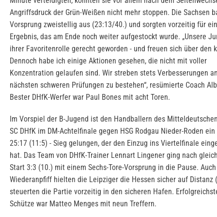
Minute verteidigten, konnten sie vor allem nach dem Seitenwechs
Angriffsdruck der Grün-Weißen nicht mehr stoppen. Die Sachsen b
Vorsprung zweistellig aus (23:13/40.) und sorgten vorzeitig für ein
Ergebnis, das am Ende noch weiter aufgestockt wurde. „Unsere Ju
ihrer Favoritenrolle gerecht geworden - und freuen sich über den k
Dennoch habe ich einige Aktionen gesehen, die nicht mit voller
Konzentration gelaufen sind. Wir streben stets Verbesserungen an
nächsten schweren Prüfungen zu bestehen“, resümierte Coach Alb
Bester DHfK-Werfer war Paul Bones mit acht Toren.
Im Vorspiel der B-Jugend ist den Handballern des Mitteldeutsche
SC DHfK im DM-Achtelfinale gegen HSG Rodgau Nieder-Roden ein 
25:17 (11:5) - Sieg gelungen, der den Einzug ins Viertelfinale eing
hat. Das Team von DHfK-Trainer Lennart Lingener ging nach glei
Start 3:3 (10.) mit einem Sechs-Tore-Vorsprung in die Pause. Auc
Wiederanpfiff hielten die Leipziger die Hessen sicher auf Distanz 
steuerten die Partie vorzeitig in den sicheren Hafen. Erfolgreichst
Schütze war Matteo Menges mit neun Treffern.