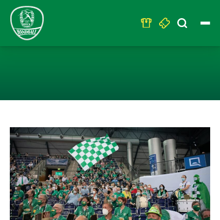
Search
for:
FREIER VORVER