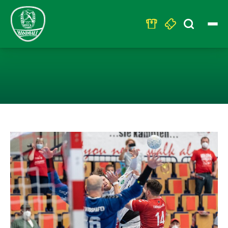
Search
for:
DER SC DHFK L