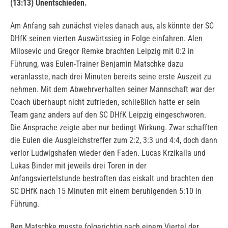
(13:13) Unentschieden.
Am Anfang sah zunächst vieles danach aus, als könnte der SC
DHfK seinen vierten Auswärtssieg in Folge einfahren. Alen
Milosevic und Gregor Remke brachten Leipzig mit 0:2 in
Führung, was Eulen-Trainer Benjamin Matschke dazu
veranlasste, nach drei Minuten bereits seine erste Auszeit zu
nehmen. Mit dem Abwehrverhalten seiner Mannschaft war der
Coach überhaupt nicht zufrieden, schließlich hatte er sein
Team ganz anders auf den SC DHfK Leipzig eingeschworen.
Die Ansprache zeigte aber nur bedingt Wirkung. Zwar schafften
die Eulen die Ausgleichstreffer zum 2:2, 3:3 und 4:4, doch dann
verlor Ludwigshafen wieder den Faden. Lucas Krzikalla und
Lukas Binder mit jeweils drei Toren in der
Anfangsviertelstunde bestraften das eiskalt und brachten den
SC DHfK nach 15 Minuten mit einem beruhigenden 5:10 in
Führung.
Ben Matschke musste folgerichtig nach einem Viertel der