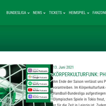
BUNDESLIGA
NEWS
TICKETS
HEIMSPIEL
FANZON
KÖRPERKULTURF
13. Juni 2021
KÖRPERKULTURFUNK: PH
Am Ende der Saison verlässt uns P
vorantreiben. Im Körperkulturfunk 
Handball-Bundesliga aufgestiegen i
Olympischen Spiele in Tokio freut
er für die Zeit in Leipzig ist. Zu