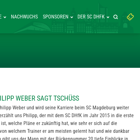
Suchbegriff
E
NACHWUCHS
SPONSOREN
DER SC DHFK
Suche starte
eingeben:
UNK: PHILIPP WEBER SAGT TS
ILIPP WEBER SAGT TSCHÜSS
hilipp Weber und wird seine Karriere beim SC Magdeburg weiter
erzählt uns Philipp, der mit dem SC DHfK im Jahr 2015 in die erste
st, welche Pläne er zukünftig hat, wie sehr er sich auf die
, von welchem Trainer er am meisten gelernt hat und wie dankbar
dem gibt uns der Mann mit der Rückennummer 20 tiefe Einblicke in