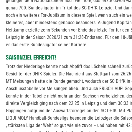
gelangen dem Nationalspieler noch vier Tore, das letzte davon wa
genau 700. Bundesligator im Trikot des SC DHfK Leipzig. Und dan
noch ein weiteres Tor-Jubiläum in diesem Spiel, wenn auch ein we
kleineres, aber mindestens genauso besonders: A-Jugend Kapitän
Heitkamp erzielte zehn Sekunden vor Ende das letzte Tor für den
Leipzig in der Saison 2020/21 zum 31:28-Endstand. Für den 18-Jä
es das erste Bundesligator seiner Karriere.
SAISONZIEL ERREICHT!
Trotz der Niederlage kehrte nach Abpfiff das Lächeln schnell zurüc
Gesichter der DHfK-Spieler. Die Nachricht aus Stuttgart vom 26:26
MT Melsungen hatte die Runde gemacht, wodurch der SC DHfK in 
Abschlusstabelle vor Melsungen blieb. Und auch FRISCH AUF! Gö
konnte in der Tabelle nicht mehr an den Sachsen vorbeiziehen, de
direkte Vergleich ging nach dem 22:25 in Leipzig und dem 30:33 i
Göppingen aufgrund der Auswärtstorregel an den SC DHfK. Mit Pla
LIQUI MOLY Handball-Bundesliga beenden die Leipziger die Saison
„stärksten Liga der Welt“ so gut wie nie zuvor – und haben mit 42