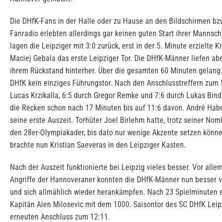
Die DHfK-Fans in der Halle oder zu Hause an den Bildschirmen bz
Fanradio erlebten allerdings gar keinen guten Start ihrer Mannsch
lagen die Leipziger mit 3:0 zurück, erst in der 5. Minute erzielte K
Maciej Gebala das erste Leipziger Tor. Die DHfK-Männer liefen abe
ihrem Rückstand hinterher. Über die gesamten 60 Minuten gelan
DHfK kein einziges Führungstor. Nach den Anschlusstreffern zum 
Lucas Krzikalla, 6:5 durch Gregor Remke und 7:6 durch Lukas Bin
die Recken schon nach 17 Minuten bis auf 11:6 davon. André Ha
seine erste Auszeit. Torhüter Joel Birlehm hatte, trotz seiner Nom
den 28er-Olympiakader, bis dato nur wenige Akzente setzen könn
brachte nun Kristian Saeveras in den Leipziger Kasten.
Nach der Auszeit funktionierte bei Leipzig vieles besser. Vor alle
Angriffe der Hannoveraner konnten die DHfK-Männer nun besser v
und sich allmählich wieder herankämpfen. Nach 23 Spielminuten e
Kapitän Alen Milosevic mit dem 1000. Saisontor des SC DHfK Leip
erneuten Anschluss zum 12:11.