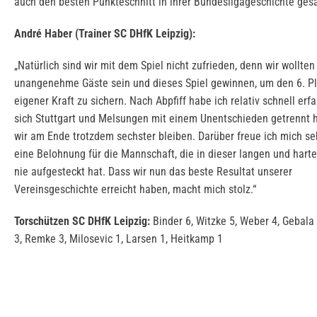
auch den besten Punkteschnitt in ihrer Bundesligageschichte ge
André Haber (Trainer SC DHfK Leipzig):
„Natürlich sind wir mit dem Spiel nicht zufrieden, denn wir wollten
unangenehme Gäste sein und dieses Spiel gewinnen, um den 6. Pl
eigener Kraft zu sichern. Nach Abpfiff habe ich relativ schnell erf
sich Stuttgart und Melsungen mit einem Unentschieden getrennt 
wir am Ende trotzdem sechster bleiben. Darüber freue ich mich seh
eine Belohnung für die Mannschaft, die in dieser langen und hart
nie aufgesteckt hat. Dass wir nun das beste Resultat unserer
Vereinsgeschichte erreicht haben, macht mich stolz.“
Torschützen SC DHfK Leipzig:
Binder 6, Witzke 5, Weber 4, Gebala 
3, Remke 3, Milosevic 1, Larsen 1, Heitkamp 1