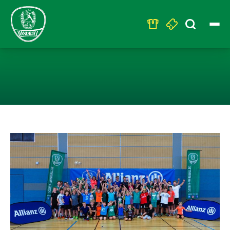
Search
for:
HURRA! DAS „S