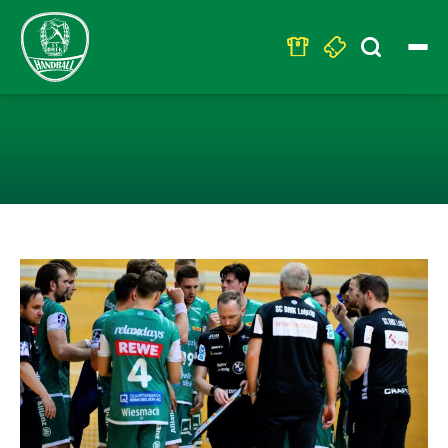
Search
for:
DHFK-HANDBALL