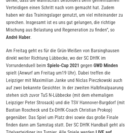
denke, dass die Mannschaft besonders beim gemeinsamen
Verteidigen einen Schritt nach vorn gemacht hat. Zudem
haben wir das Trainingslager genutzt, um viel miteinander zu
sprechen. Insgesamt ist es uns gut gelungen, die richtige
Mischung aus Belastung und Regeneration zu finden“, so
André Haber
.
Am Freitag geht es für die Grün-Weißen von Barsinghausen
direkt weiter Richtung Lübbecke, wo der SC DHfK im
Vorrundenduell beim
Spielo-Cup 2021
gegen
GWD Minden
spielt (Anwurf am Freitag um19 Uhr). Dabei treffen die
Leipziger mit Maximilian Janke und Niclas Pieczkowski auch
auf zwei bekannte Gesichter. In der zweiten Halbfinalpaarung
stehen sich zuvor TuS N-Lübbecke (mit dem ehemaligen
Leipziger Peter Strosack) und die TSV Hannover-Burgdorf (mit
Bastian Roscheck und Ex-DHfK-Coach Christian Prokop)
gegenüber. Das Spiel um Platz drei sowie das große Finale
finden dann am Samstag statt. Der SC DHfK Handball geht als
Titelverteidiger ins Turnier. Alle Spiele werden
LIVE auf