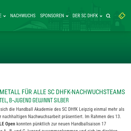
Suchbegriff
E
NACHWUCHS
SPONSOREN
DER SC DHFK
Suche starte
eingeben:
021: EDELMETALL FÜR ALLE S
ELMETALL FÜR ALLE SC DHFK-NACHWUCHSTEAMS
ITEL, B-JUGEND GEWINNT SILBER
ich die Handball Akademie des SC DHfK Leipzig einmal mehr als
r nachhaltigen Nachwuchsarbeit präsentiert. Im Rahmen des 13.
LE Open
konnten pünktlich zur neuen Handballsaison 17