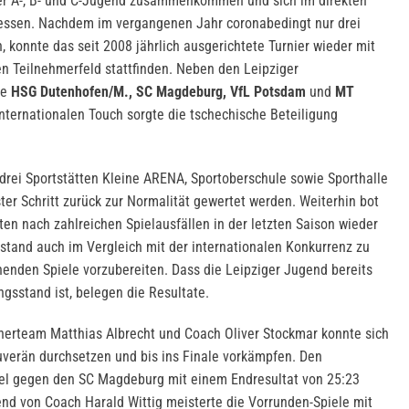
er A-, B- und C-Jugend zusammenkommen und sich im direkten
essen. Nachdem im vergangenen Jahr coronabedingt nur drei
n, konnte das seit 2008 jährlich ausgerichtete Turnier wieder mit
en Teilnehmerfeld stattfinden. Neben den Leipziger
ne
HSG Dutenhofen/M., SC Magdeburg, VfL Potsdam
und
MT
nternationalen Touch sorgte die tschechische Beteiligung
 drei Sportstätten Kleine ARENA, Sportoberschule sowie Sporthalle
ter Schritt zurück zur Normalität gewertet werden. Weiterhin bot
n nach zahlreichen Spielausfällen in der letzten Saison wieder
sstand auch im Vergleich mit der internationalen Konkurrenz zu
henden Spiele vorzubereiten. Dass die Leipziger Jugend bereits
ngsstand ist, belegen die Resultate.
nerteam Matthias Albrecht und Coach Oliver Stockmar konnte sich
ouverän durchsetzen und bis ins Finale vorkämpfen. Den
iel gegen den SC Magdeburg mit einem Endresultat von 25:23
nd von Coach Harald Wittig meisterte die Vorrunden-Spiele mit