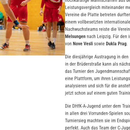
hochkarätige Mannschaften aus d
Leistungsvergleich miteinander m
Vereine die Platte betreten durfte
einem vollbesetzten international
Nachwuchsteams reiste die Verei
Melsungen
nach Leipzig. Für den i
von
Nove Vesli
sowie
Dukla Prag
.
Die diesjährige Austragung in den
in der Brüderstraße kann als nächs
das Turnier den Jugendmannschafte
eine Plattform, um ihren Leistung
analysieren und sich für die anste
jetzt schon auf einem guten Traini
Die DHfK-A-Jugend unter dem Trai
in allen drei Vorrunden-Spielen s
Turniersieg machten sie im Endsp
perfekt. Auch das Team der C-Juge