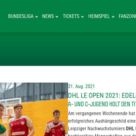
BUNDESLIGA
NEWS
TICKETS
HEIMSPIEL
FANZON
DHL LE OPEN 2
31. Aug. 2021
DHL LE OPEN 2021: ED
A- UND C-JUGEND HOLT DEN T
Am vergangenen Wochenende hat s
erfolgreiches Aushängeschild eine
Leipziger Nachwuchsturniers
DHL 