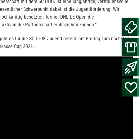
tnerschaft mit dem SC DHfK ist eine langjährige, vertrauensvolle
wesentlicher Schwerpunkt dabei ist die Jugendförderung. Wir
 hochkarätig besetzten Turnier DHL LE Open die
aktiv in die Partnerschaft einbeziehen können.“
geht es für die SC DHfK-Jugend bereits am Freitag zum nächsten
arkasse Cup 2021.