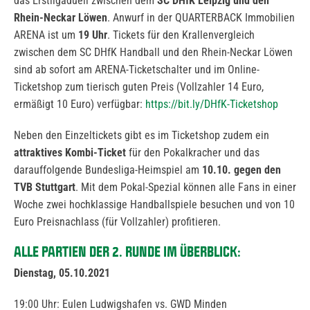
das Erstligaduell zwischen dem
SC DHfK Leipzig und den
Rhein-Neckar Löwen
. Anwurf in der QUARTERBACK Immobilien
ARENA ist um
19 Uhr
. Tickets für den Krallenvergleich
zwischen dem SC DHfK Handball und den Rhein-Neckar Löwen
sind ab sofort am ARENA-Ticketschalter und im Online-
Ticketshop zum tierisch guten Preis (Vollzahler 14 Euro,
ermäßigt 10 Euro) verfügbar:
https://bit.ly/DHfK-Ticketshop
Neben den Einzeltickets gibt es im Ticketshop zudem ein
attraktives Kombi-Ticket
für den Pokalkracher und das
darauffolgende Bundesliga-Heimspiel am
10.10. gegen den
TVB Stuttgart
. Mit dem Pokal-Spezial können alle Fans in einer
Woche zwei hochklassige Handballspiele besuchen und von 10
Euro Preisnachlass (für Vollzahler) profitieren.
ALLE PARTIEN DER 2. RUNDE IM ÜBERBLICK:
Dienstag, 05.10.2021
19:00 Uhr: Eulen Ludwigshafen vs. GWD Minden