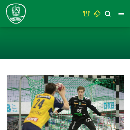
Search
for:
DHB-POKAL: KR