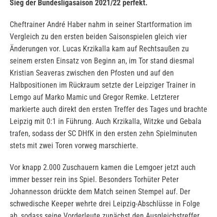
Sieg der Bundesligasaison 2021/22 perfekt.
Cheftrainer André Haber nahm in seiner Startformation im
Vergleich zu den ersten beiden Saisonspielen gleich vier
Änderungen vor. Lucas Krzikalla kam auf Rechtsaußen zu
seinem ersten Einsatz von Beginn an, im Tor stand diesmal
Kristian Seaveras zwischen den Pfosten und auf den
Halbpositionen im Rückraum setzte der Leipziger Trainer in
Lemgo auf Marko Mamic und Gregor Remke. Letzterer
markierte auch direkt den ersten Treffer des Tages und brachte
Leipzig mit 0:1 in Führung. Auch Krzikalla, Witzke und Gebala
trafen, sodass der SC DHfK in den ersten zehn Spielminuten
stets mit zwei Toren vorweg marschierte.
Vor knapp 2.000 Zuschauern kamen die Lemgoer jetzt auch
immer besser rein ins Spiel. Besonders Torhüter Peter
Johannesson drückte dem Match seinen Stempel auf. Der
schwedische Keeper wehrte drei Leipzig-Abschlüsse in Folge
ab, sodass seine Vorderleute zunächst den Ausgleichstreffer