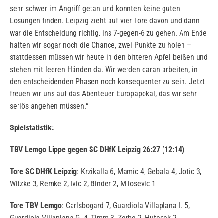
sehr schwer im Angriff getan und konnten keine guten
Lösungen finden. Leipzig zieht auf vier Tore davon und dann
war die Entscheidung richtig, ins 7-gegen-6 zu gehen. Am Ende
hatten wir sogar noch die Chance, zwei Punkte zu holen –
stattdessen müssen wir heute in den bitteren Apfel beißen und
stehen mit leeren Händen da. Wir werden daran arbeiten, in
den entscheidenden Phasen noch konsequenter zu sein. Jetzt
freuen wir uns auf das Abenteuer Europapokal, das wir sehr
seriös angehen müssen.“
Spielstatistik:
TBV Lemgo Lippe gegen SC DHfK Leipzig 26:27 (12:14)
Tore SC DHfK Leipzig
: Krzikalla 6, Mamic 4, Gebala 4, Jotic 3,
Witzke 3, Remke 2, Ivic 2, Binder 2, Milosevic 1
Tore TBV Lemgo
: Carlsbogard 7, Guardiola Villaplana I. 5,
Guardiola Villaplana G. 4, Timm 3, Zerbe 2, Hutecek 2,