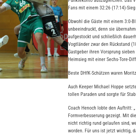
Punktekonto auszugleichen. Das Vo
Fans mit einem 32:26 (17:14)-Sie
Obwohl die Gäste mit einem 3:0-Bl
unbeeindruckt, denn sie übernahme
aufgestockt und schließlich dauer
Vogtländer zwar den Rückstand (18
Gastgeber ihren Vorsprung sieben
Heimsieg mit einer Sechs-Tore-Diff
Beste DHfK-Schützen waren Moritz 
Auch Keeper Michael Hoppe setzte 
tollen Paraden und sorgte für Stab
Coach Henoch lobte den Auftritt: 
Formverbesserung gezeigt. Mit die
nicht richtig rund gelaufen sind, 
worden. Für uns ist jetzt wichtig,