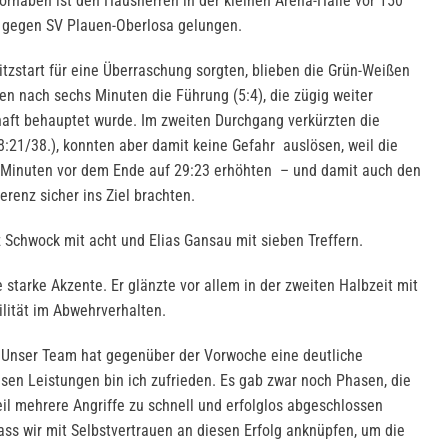
rhaben ist den Hausherren in der kleinen Arena-Halle vor 150
g gegen SV Plauen-Oberlosa gelungen.
itzstart für eine Überraschung sorgten, blieben die Grün-Weißen
n nach sechs Minuten die Führung (5:4), die zügig weiter
haft behauptet wurde. Im zweiten Durchgang verkürzten die
:21/38.), konnten aber damit keine Gefahr auslösen, weil die
 Minuten vor dem Ende auf 29:23 erhöhten – und damit auch den
erenz sicher ins Ziel brachten.
Schwock mit acht und Elias Gansau mit sieben Treffern.
starke Akzente. Er glänzte vor allem in der zweiten Halbzeit mit
ilität im Abwehrverhalten.
„ Unser Team hat gegenüber der Vorwoche eine deutliche
sen Leistungen bin ich zufrieden. Es gab zwar noch Phasen, die
weil mehrere Angriffe zu schnell und erfolglos abgeschlossen
 dass wir mit Selbstvertrauen an diesen Erfolg anknüpfen, um die