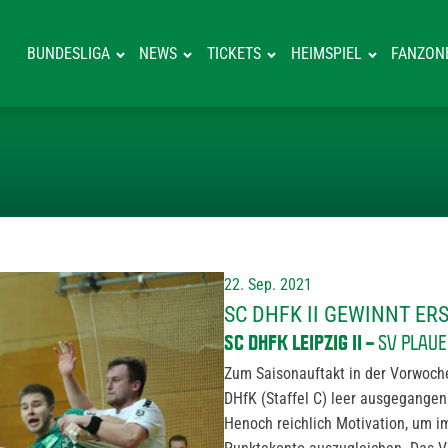
BUNDESLIGA
NEWS
TICKETS
HEIMSPIEL
FANZON
SC DHFK II GE
22. Sep. 2021
SC DHFK II GEWINNT ER
SC DHFK LEIPZIG II –
SV PLAUE
Zum Saisonauftakt in der Vorwoche
DHfK (Staffel C) leer ausgegangen 
Henoch reichlich Motivation, um 