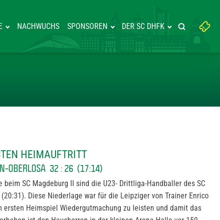
Suchbegriff
E
NACHWUCHS
SPONSOREN
DER SC DHFK
Suche starte
eingeben:
WINNT ERSTEN HEIMAUFTRITT
STEN HEIMAUFTRITT
N-OBERLOSA 32 : 26 (17:14)
 beim SC Magdeburg II sind die U23- Drittliga-Handballer des SC
(20:31). Diese Niederlage war für die Leipziger von Trainer Enrico
im ersten Heimspiel Wiedergutmachung zu leisten und damit das