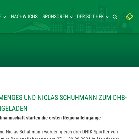
Suchbegriff
E
NACHWUCHS
SPONSOREN
DER SC DHFK
Suche starte
eingeben:
, MATTEO MENGES UND NICLAS
O MENGES UND NICLAS SCHUHMANN ZUM DHB-
NGELADEN
lmannschaft starten die ersten Regionallehrgänge
und Niclas Schuhmann wurden gleich drei DHfK-Sportler von