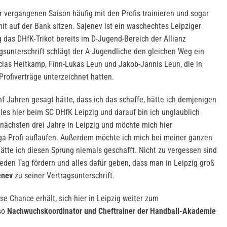
er vergangenen Saison häufig mit den Profis trainieren und sogar
it auf der Bank sitzen. Sajenev ist ein waschechtes Leipziger
 das DHfK-Trikot bereits im D-Jugend-Bereich der Allianz
agsunterschrift schlägt der A-Jugendliche den gleichen Weg ein
las Heitkamp, Finn-Lukas Leun und Jakob-Jannis Leun, die in
Profiverträge unterzeichnet hatten.
f Jahren gesagt hätte, dass ich das schaffe, hätte ich demjenigen
les hier beim SC DHfK Leipzig und darauf bin ich unglaublich
ie nächsten drei Jahre in Leipzig und möchte mich hier
ga-Profi auflaufen. Außerdem möchte ich mich bei meiner ganzen
ätte ich diesen Sprung niemals geschafft. Nicht zu vergessen sind
 jeden Tag fördern und alles dafür geben, dass man in Leipzig groß
enev
zu seiner Vertragsunterschrift.
se Chance erhält, sich hier in Leipzig weiter zum
 so
Nachwuchskoordinator und Cheftrainer der Handball-Akademie