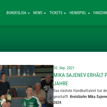
BUNDESLIGA
NEWS
TICKETS
HEIMSPIEL
FANZON
MIKA SAJENEV 
30. Sep. 2021
MIKA SAJENEV ERHÄLT 
JAHRE
Das nächste Handballtalent hat de
geschafft.
Kreisläufer Mika Sajen
2024
.