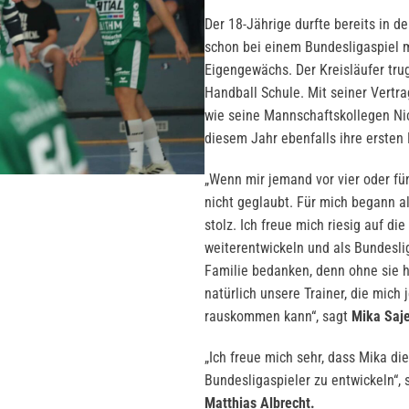
Der 18-Jährige durfte bereits in d
schon bei einem Bundesligaspiel m
Eigengewächs. Der Kreisläufer trug
Handball Schule. Mit seiner Vertr
wie seine Mannschaftskollegen Nic
diesem Jahr ebenfalls ihre ersten 
„Wenn mir jemand vor vier oder fün
nicht geglaubt. Für mich begann al
stolz. Ich freue mich riesig auf d
weiterentwickeln und als Bundesli
Familie bedanken, denn ohne sie h
natürlich unsere Trainer, die mich
rauskommen kann“, sagt
Mika Saj
„Ich freue mich sehr, dass Mika die
Bundesligaspieler zu entwickeln“,
Matthias Albrecht.