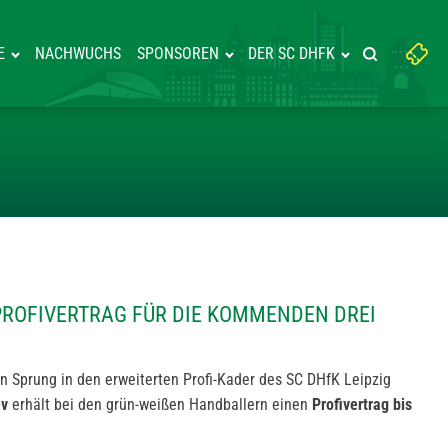
Suchbegriff
E
NACHWUCHS
SPONSOREN
DER SC DHFK
Suche starte
eingeben:
ERHÄLT PROFIVERTRAG FÜR DI
PROFIVERTRAG FÜR DIE KOMMENDEN DREI
n Sprung in den erweiterten Profi-Kader des SC DHfK Leipzig
ev
erhält bei den grün-weißen Handballern einen
Profivertrag bis