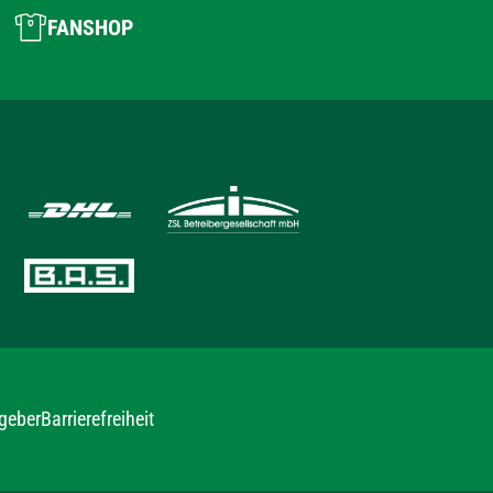
FANSHOP
geber
Barrierefreiheit