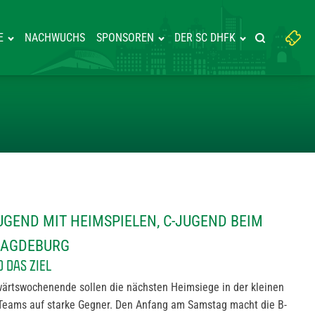
Suchbegriff
E
NACHWUCHS
SPONSOREN
DER SC DHFK
Suche starte
eingeben:
D UND B-JUGEND MIT HEIMSPIE
JUGEND MIT HEIMSPIELEN, C-JUGEND BEIM
MAGDEBURG
 DAS ZIEL
rtswochenende sollen die nächsten Heimsiege in der kleinen
i Teams auf starke Gegner. Den Anfang am Samstag macht die B-