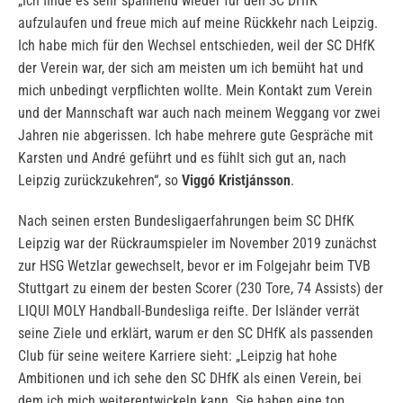
„Ich finde es sehr spannend wieder für den SC DHfK
aufzulaufen und freue mich auf meine Rückkehr nach Leipzig.
Ich habe mich für den Wechsel entschieden, weil der SC DHfK
der Verein war, der sich am meisten um ich bemüht hat und
mich unbedingt verpflichten wollte. Mein Kontakt zum Verein
und der Mannschaft war auch nach meinem Weggang vor zwei
Jahren nie abgerissen. Ich habe mehrere gute Gespräche mit
Karsten und André geführt und es fühlt sich gut an, nach
Leipzig zurückzukehren“, so
Viggó Kristjánsson
.
Nach seinen ersten Bundesligaerfahrungen beim SC DHfK
Leipzig war der Rückraumspieler im November 2019 zunächst
zur HSG Wetzlar gewechselt, bevor er im Folgejahr beim TVB
Stuttgart zu einem der besten Scorer (230 Tore, 74 Assists) der
LIQUI MOLY Handball-Bundesliga reifte. Der Isländer verrät
seine Ziele und erklärt, warum er den SC DHfK als passenden
Club für seine weitere Karriere sieht: „Leipzig hat hohe
Ambitionen und ich sehe den SC DHfK als einen Verein, bei
dem ich mich weiterentwickeln kann. Sie haben eine top