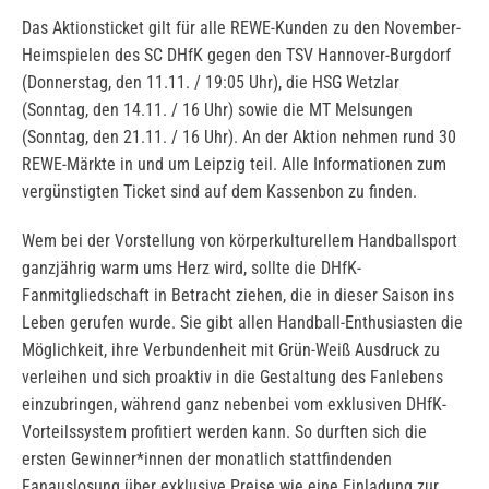
Das Aktionsticket gilt für alle REWE-Kunden zu den November-
Heimspielen des SC DHfK gegen den TSV Hannover-Burgdorf
(Donnerstag, den 11.11. / 19:05 Uhr), die HSG Wetzlar
(Sonntag, den 14.11. / 16 Uhr) sowie die MT Melsungen
(Sonntag, den 21.11. / 16 Uhr). An der Aktion nehmen rund 30
REWE-Märkte in und um Leipzig teil. Alle Informationen zum
vergünstigten Ticket sind auf dem Kassenbon zu finden.
Wem bei der Vorstellung von körperkulturellem Handballsport
ganzjährig warm ums Herz wird, sollte die DHfK-
Fanmitgliedschaft in Betracht ziehen, die in dieser Saison ins
Leben gerufen wurde. Sie gibt allen Handball-Enthusiasten die
Möglichkeit, ihre Verbundenheit mit Grün-Weiß Ausdruck zu
verleihen und sich proaktiv in die Gestaltung des Fanlebens
einzubringen, während ganz nebenbei vom exklusiven DHfK-
Vorteilssystem profitiert werden kann. So durften sich die
ersten Gewinner*innen der monatlich stattfindenden
Fanauslosung über exklusive Preise wie eine Einladung zur