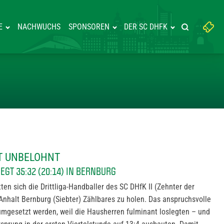
Suchbegriff
E
NACHWUCHS
SPONSOREN
DER SC DHFK
Suche starte
eingeben:
D BLEIBT UNBELOHNT
BT UNBELOHNT
GT 35:32 (20:14) IN BERNBURG
ten sich die Drittliga-Handballer des SC DHfK II (Zehnter der
nhalt Bernburg (Siebter) Zählbares zu holen. Das anspruchsvolle
umgesetzt werden, weil die Hausherren fulminant loslegten – und