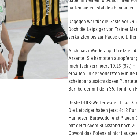
dabei mit einem 6:0-Lauf ihren Vo
hatten sie ein stabiles Fundament
Dagegen war für die Gäste vor 295
Doch die Leipziger von Trainer Mat
verkürzten bis zur Pause die Differ
Auch nach Wiederanpfiff setzten d
Akzente. Sie kämpften aufopferung
mehrfach verringert 19:23 (37.) –
erhalten. In der vorletzten Minut
scheinbar aussichtslosen Punktetei
Bernburger mit dem 35. Tor ihren 
Beste DHfK-Werfer waren Elias Gan
Die Leipziger haben jetzt 4:12 Pu
Hannover- Burgwedel und Plauen-Ob
mit deutlichem Rückstand nach 20 
Obwohl das Potenzial nicht ausge