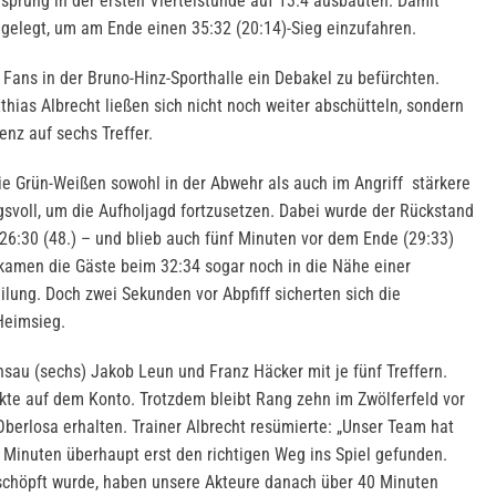
rsprung in der ersten Viertelstunde auf 13:4 ausbauten. Damit
 gelegt, um am Ende einen 35:32 (20:14)-Sieg einzufahren.
 Fans in der Bruno-Hinz-Sporthalle ein Debakel zu befürchten.
thias Albrecht ließen sich nicht noch weiter abschütteln, sondern
enz auf sechs Treffer.
ie Grün-Weißen sowohl in der Abwehr als auch im Angriff stärkere
svoll, um die Aufholjagd fortzusetzen. Dabei wurde der Rückstand
 26:30 (48.) – und blieb auch fünf Minuten vor dem Ende (29:33)
e kamen die Gäste beim 32:34 sogar noch in die Nähe einer
lung. Doch zwei Sekunden vor Abpfiff sicherten sich die
Heimsieg.
sau (sechs) Jakob Leun und Franz Häcker mit je fünf Treffern.
nkte auf dem Konto. Trotzdem bleibt Rang zehn im Zwölferfeld vor
erlosa erhalten. Trainer Albrecht resümierte: „Unser Team hat
Minuten überhaupt erst den richtigen Weg ins Spiel gefunden.
schöpft wurde, haben unsere Akteure danach über 40 Minuten