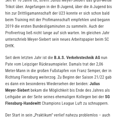
Seit er 16 Jahre ist, streift Julius Meyer-Siebert das grün-weiße
Trikot über. Angefangen in der B-Jugend, über die A-Jugend bis
hin zur Drittligamannschaft der U23 konnte er sich schon bald
beim Training mit der Profimannschaft empfehlen und begann
2019 die ersten Bundesligaminuten zu sammeln. Auch der
Profivertrag ließ nicht lange auf sich warten. Im gleichen Jahr
unterschrieb Meyer-Siebert sein neues Arbeitspapier beim SC
DHfK.
Seit dem letzten Jahr ist die
B.A.S. Verkehrstechnik AG
nun
Pate vom Leipziger Rückraumspieler. Damals trat der 2,06
Meter-Mann in die großen Fußstapfen von Franz Semper, der in
Richtung Flensburg weiterzog. Zu Beginn der Saison 21/22 gab
es dann ein besonderes Wiedersehen der beiden:
Julius
Meyer-Siebert
bekam die Möglichkeit bis Ende des Jahres als
Leihgabe an der Seite seines ehemaligen Kollegen bei der
SG
Flensburg-Handewitt
Champions League Luft zu schnuppern.
Der Start in sein „Praktikum“ verlief nahezu problemlos – auch