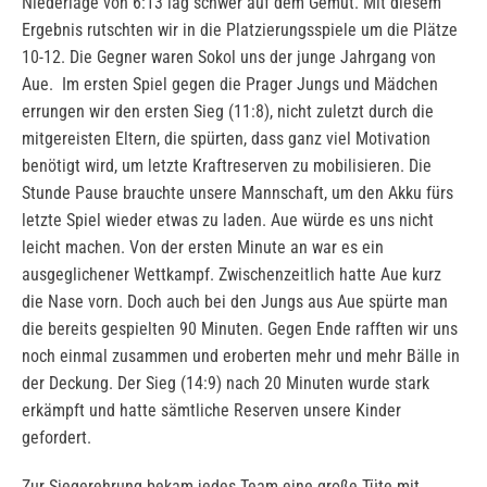
Niederlage von 6:13 lag schwer auf dem Gemüt. Mit diesem
Ergebnis rutschten wir in die Platzierungsspiele um die Plätze
10-12. Die Gegner waren Sokol uns der junge Jahrgang von
Aue. Im ersten Spiel gegen die Prager Jungs und Mädchen
errungen wir den ersten Sieg (11:8), nicht zuletzt durch die
mitgereisten Eltern, die spürten, dass ganz viel Motivation
benötigt wird, um letzte Kraftreserven zu mobilisieren. Die
Stunde Pause brauchte unsere Mannschaft, um den Akku fürs
letzte Spiel wieder etwas zu laden. Aue würde es uns nicht
leicht machen. Von der ersten Minute an war es ein
ausgeglichener Wettkampf. Zwischenzeitlich hatte Aue kurz
die Nase vorn. Doch auch bei den Jungs aus Aue spürte man
die bereits gespielten 90 Minuten. Gegen Ende rafften wir uns
noch einmal zusammen und eroberten mehr und mehr Bälle in
der Deckung. Der Sieg (14:9) nach 20 Minuten wurde stark
erkämpft und hatte sämtliche Reserven unsere Kinder
gefordert.
Zur Siegerehrung bekam jedes Team eine große Tüte mit