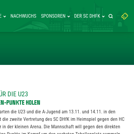
Suchbegriff
E
NACHWUCHS
SPONSOREN
DER SC DHFK
Suche starte
eingeben:
SPIEL FÜR DIE U23
ÜR DIE U23
EN-PUNKTE HOLEN
rten die U23 und die A-Jugend am 13.11. und 14.11. in den
 die zweite Vertretung des SC DHfK im Heimspiel gegen den HC
in der kleinen Arena. Die Mannschaft will gegen den direkten