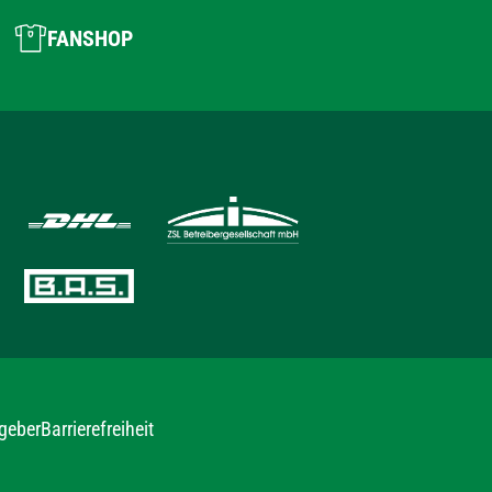
FANSHOP
geber
Barrierefreiheit