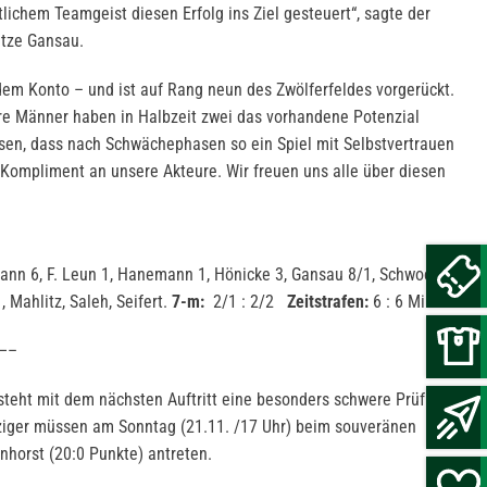
lichem Teamgeist diesen Erfolg ins Ziel gesteuert“, sagte der
tze Gansau.
 dem Konto – und ist auf Rang neun des Zwölferfeldes vorgerückt.
sere Männer haben in Halbzeit zwei das vorhandene Potenzial
sen, dass nach Schwächephasen so ein Spiel mit Selbstvertrauen
 Kompliment an unsere Akteure. Wir freuen uns alle über diesen
nn 6, F. Leun 1, Hanemann 1, Hönicke 3, Gansau 8/1, Schwock 4,
, Mahlitz, Saleh, Seifert.
7-m:
2/1 : 2/2
Zeitstrafen:
6 : 6 Minuten
—–
 steht mit dem nächsten Auftritt eine besonders schwere Prüfung
iger müssen am Sonntag (21.11. /17 Uhr) beim souveränen
nnhorst (20:0 Punkte) antreten.