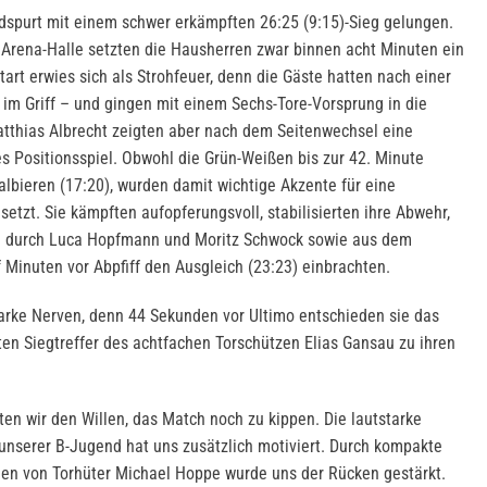
dspurt mit einem schwer erkämpften 26:25 (9:15)-Sieg gelungen.
 Arena-Halle setzten die Hausherren zwar binnen acht Minuten ein
tart erwies sich als Strohfeuer, denn die Gäste hatten nach einer
 im Griff – und gingen mit einem Sechs-Tore-Vorsprung in die
tthias Albrecht zeigten aber nach dem Seitenwechsel eine
 Positionsspiel. Obwohl die Grün-Weißen bis zur 42. Minute
lbieren (17:20), wurden damit wichtige Akzente für eine
etzt. Sie kämpften aufopferungsvoll, stabilisierten ihre Abwehr,
en durch Luca Hopfmann und Moritz Schwock sowie aus dem
f Minuten vor Abpfiff den Ausgleich (23:23) einbrachten.
tarke Nerven, denn 44 Sekunden vor Ultimo entschieden sie das
n Siegtreffer des achtfachen Torschützen Elias Gansau zu ihren
en wir den Willen, das Match noch zu kippen. Die lautstarke
unserer B-Jugend hat uns zusätzlich motiviert. Durch kompakte
den von Torhüter Michael Hoppe wurde uns der Rücken gestärkt.