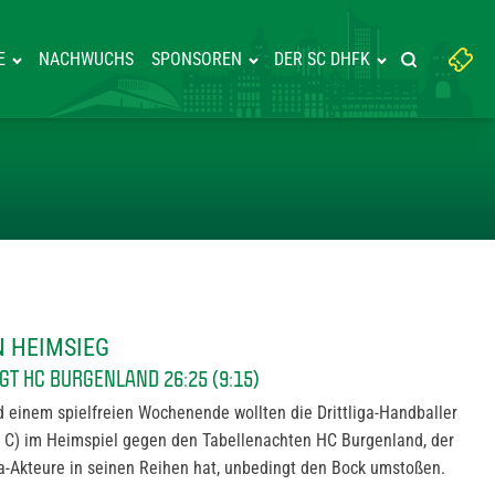
Suchbegriff
E
NACHWUCHS
SPONSOREN
DER SC DHFK
Suche starte
eingeben:
KÄMPFTEN HEIMSIEG
N HEIMSIEG
T HC BURGENLAND 26:25 (9:15)
d einem spielfreien Wochenende wollten die Drittliga-Handballer
el C) im Heimspiel gegen den Tabellenachten HC Burgenland, der
ga-Akteure in seinen Reihen hat, unbedingt den Bock umstoßen.