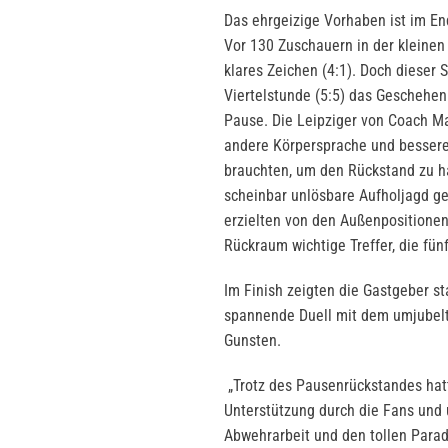
Das ehrgeizige Vorhaben ist im En
Vor 130 Zuschauern in der kleinen
klares Zeichen (4:1). Doch dieser S
Viertelstunde (5:5) das Geschehen
Pause. Die Leipziger von Coach Ma
andere Körpersprache und besseres
brauchten, um den Rückstand zu ha
scheinbar unlösbare Aufholjagd ges
erzielten von den Außenposition
Rückraum wichtige Treffer, die fün
Im Finish zeigten die Gastgeber s
spannende Duell mit dem umjubelte
Gunsten.
„Trotz des Pausenrückstandes hatt
Unterstützung durch die Fans und 
Abwehrarbeit und den tollen Para