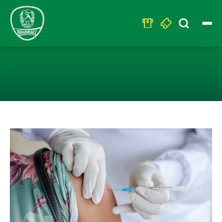
Search
for:
MITARBEITER F