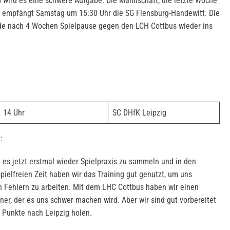
nd wird es eine schwere Aufgabe. Die Mannschaft, die letzte Woche
 empfängt Samstag um 15:30 Uhr die SG Flensburg-Handewitt. Die
de nach 4 Wochen Spielpause gegen den LCH Cottbus wieder ins
14 Uhr
SC DHfK Leipzig
:
 es jetzt erstmal wieder Spielpraxis zu sammeln und in den
ielfreien Zeit haben wir das Training gut genutzt, um uns
n Fehlern zu arbeiten. Mit dem LHC Cottbus haben wir einen
er, der es uns schwer machen wird. Aber wir sind gut vorbereitet
i Punkte nach Leipzig holen.