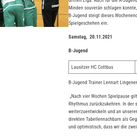
dritten Liga. Auch für die A-Juge
Minden souverän schlagen konnte,
B-Jugend steigt dieses Wochenen
Spielgeschehen ein.
Samstag, 20.11.2021
B-Jugend
Lausitzer HC Cottbus
B-Jugend Trainer Lennart Lingener
„Nach vier Wochen Spielpause gilt
Rhythmus zurückzukehren. In der sp
weiterzuentwickeln und an unsere
direkten Tabellennachbarn als Gegn
und optimistisch, dass wir die zwe