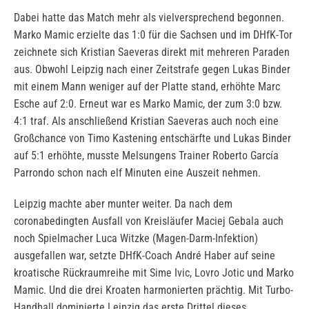
Dabei hatte das Match mehr als vielversprechend begonnen.
Marko Mamic erzielte das 1:0 für die Sachsen und im DHfK-Tor
zeichnete sich Kristian Saeveras direkt mit mehreren Paraden
aus. Obwohl Leipzig nach einer Zeitstrafe gegen Lukas Binder
mit einem Mann weniger auf der Platte stand, erhöhte Marc
Esche auf 2:0. Erneut war es Marko Mamic, der zum 3:0 bzw.
4:1 traf. Als anschließend Kristian Saeveras auch noch eine
Großchance von Timo Kastening entschärfte und Lukas Binder
auf 5:1 erhöhte, musste Melsungens Trainer Roberto García
Parrondo schon nach elf Minuten eine Auszeit nehmen.
Leipzig machte aber munter weiter. Da nach dem
coronabedingten Ausfall von Kreisläufer Maciej Gebala auch
noch Spielmacher Luca Witzke (Magen-Darm-Infektion)
ausgefallen war, setzte DHfK-Coach André Haber auf seine
kroatische Rückraumreihe mit Sime Ivic, Lovro Jotic und Marko
Mamic. Und die drei Kroaten harmonierten prächtig. Mit Turbo-
Handball dominierte Leipzig das erste Drittel dieses