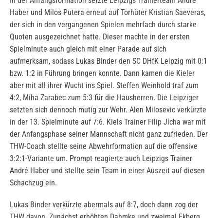
In der Anfangsformation setzte Leipzigs Trainerteam André
Haber und Milos Putera erneut auf Torhüter Kristian Saeveras,
der sich in den vergangenen Spielen mehrfach durch starke
Quoten ausgezeichnet hatte. Dieser machte in der ersten
Spielminute auch gleich mit einer Parade auf sich
aufmerksam, sodass Lukas Binder den SC DHfK Leipzig mit 0:1
bzw. 1:2 in Führung bringen konnte. Dann kamen die Kieler
aber mit all ihrer Wucht ins Spiel. Steffen Weinhold traf zum
4:2, Miha Zarabec zum 5:3 für die Hausherren. Die Leipziger
setzten sich dennoch mutig zur Wehr. Alen Milosevic verkürzte
in der 13. Spielminute auf 7:6. Kiels Trainer Filip Jícha war mit
der Anfangsphase seiner Mannschaft nicht ganz zufrieden. Der
THW-Coach stellte seine Abwehrformation auf die offensive
3:2:1-Variante um. Prompt reagierte auch Leipzigs Trainer
André Haber und stellte sein Team in einer Auszeit auf diesen
Schachzug ein.
Lukas Binder verkürzte abermals auf 8:7, doch dann zog der
THW davon. Zunächst erhöhten Dahmke und zweimal Ekberg