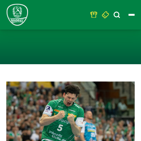
Search
for:
SIMON ERNST U