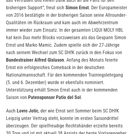
das Vertrauen und vielen Dank auch an die Fans für den
bisherigen Support“, freut sich
Simon Ernst
. Der Europameister
von 2016 bestätigte in der bisherigen Saison seine Allrounder-
Qualitäten im Rückraum und kam auch im Abwehrzentrum
immer wieder zum Einsatz. In der gesamten LIQUI MOLY HBL
hat kein Duo mehr Blocks vorzuweisen als das Gespann Simon
Ernst und Marko Mamic. Zudem spielte sich der 27-Jährige
nach seinem Wechsel zum SC DHfK zurück in den Fokus von
Bundestrainer Alfred Gislason
.
Anfang des Monats feierte
Ernst ein erfolgreiches Comeback in der deutschen
Nationalmannschaft. Für den kommenden Trainingslehrgang
(5. und 6. Dezember) wurde er ebenfalls nominiert.
Unterstützung erhält Simon Ernst auch in der kommenden
Saison von
Patensponsor Patio del Sol
.
Auch
Lovro Jotic
, der wie Ernst seit Sommer beim SC DHfK
Leipzig unter Vertrag steht, konnte im ersten Saisondrittel
überzeugen. Der spielfreudige Rechtshänder erzielte bereits
30 Tore und ist mit aktuell 38 Assists der beste Vorlagengeber