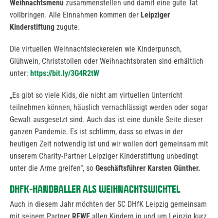
Weihnachtsmenü
zusammenstellen und damit eine gute Tat
vollbringen. Alle Einnahmen kommen der
Leipziger
Kinderstiftung
zugute.
Die virtuellen Weihnachtsleckereien wie Kinderpunsch,
Glühwein, Christstollen oder Weihnachtsbraten sind erhältlich
unter:
https://bit.ly/3G4R2tW
„Es gibt so viele Kids, die nicht am virtuellen Unterricht
teilnehmen können, häuslich vernachlässigt werden oder sogar
Gewalt ausgesetzt sind. Auch das ist eine dunkle Seite dieser
ganzen Pandemie. Es ist schlimm, dass so etwas in der
heutigen Zeit notwendig ist und wir wollen dort gemeinsam mit
unserem Charity-Partner Leipziger Kinderstiftung unbedingt
unter die Arme greifen“, so
Geschäftsführer Karsten Günther.
DHFK-HANDBALLER ALS WEIHNACHTSWICHTEL
Auch in diesem Jahr möchten der SC DHfK Leipzig gemeinsam
mit seinem Partner
REWE
allen Kindern in und um Leipzig kurz