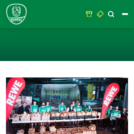
Search
for:
DHFK-HANDBALL