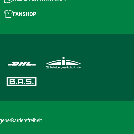
FANSHOP
geber
Barrierefreiheit