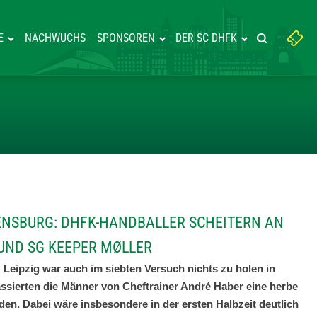
Suchbegriff
E
NACHWUCHS
SPONSOREN
DER SC DHFK
Suche starte
eingeben:
EN IN FLENSBURG: DHFK-HAND
LENSBURG: DHFK-HANDBALLER SCHEITERN AN
ND SG KEEPER MØLLER
Leipzig war auch im siebten Versuch nichts zu holen in
assierten die Männer von Cheftrainer André Haber eine herbe
rden. Dabei wäre insbesondere in der ersten Halbzeit deutlich