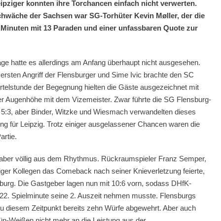
ipziger konnten ihre Torchancen einfach nicht verwerten.
schwäche der Sachsen war SG-Torhüter
Kevin Møller, der die
30 Minuten mit 13 Paraden und einer unfassbaren Quote zur
lage hatte es allerdings am Anfang überhaupt nicht ausgesehen.
 ersten Angriff der Flensburger und Sime Ivic brachte den SC
ertelstunde der Begegnung hielten die Gäste ausgezeichnet mit
ter Augenhöhe mit dem Vizemeister. Zwar führte die SG Flensburg-
5:3, aber Binder, Witzke und Wiesmach verwandelten dieses
ung für Leipzig. Trotz einiger ausgelassener Chancen waren die
artie.
ber völlig aus dem Rhythmus. Rückraumspieler Franz Semper,
iger Kollegen das Comeback nach seiner Knieverletzung feierte,
nsburg. Die Gastgeber lagen nun mit 10:6 vorn, sodass DHfK-
r 22. Spielminute seine 2. Auszeit nehmen musste. Flensburgs
u diesem Zeitpunkt bereits zehn Würfe abgewehrt. Aber auch
n-Weißen nicht mehr an die Leistung aus der