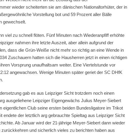
mmer wieder scheiterten sie am dänischen Nationaltorhüter, der in
außergewöhnliche Vorstellung bot und 59 Prozent aller Bälle
en gewechselt.
 viel zu schnell flöten. Fünf Minuten nach Wiederanpfiff erhöhte
ipziger nahmen ihre letzte Auszeit, aber allein aufgrund der
en, dass die Grün-Weiße nicht mehr so richtig an eine Wende in
34 Zuschauern hatten sich die Hausherren jetzt in einen richtigen
ihren Vorsprung unaufhaltsam weiter. Eine Viertelstunde vor
22:12 angewachsen. Wenige Minuten später geriet der SC DHfK
n.
dersetzung gab es aus Leipziger Sicht trotzdem noch einen
rg ausgeliehene Leipziger Eigengewächs Julius Meyer-Siebert
 eigentlichen Club seine ersten beiden Bundesligatore im Trikot
endete der letztlich arg gebrauchte Spieltag aus Leipziger Sicht
hichte. Ab Januar wird der 21-jährige Meyer-Siebert dann wieder
 zurückkehren und sicherlich vieles zu berichten haben aus