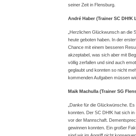
seiner Zeit in Flensburg.
André Haber (Trainer SC DHfK L
„Herzlichen Glückwunsch an die S
heute geboten haben. In der ersten
Chance mit einem besseren Result
akzeptabel, was sich aber mit Begi
völlig zerfallen und sind auch emo
geglaubt und konnten so nicht me
kommenden Aufgaben müssen wir jet
Maik Machulla (Trainer SG Flen
„Danke für die Glückwünsche. Es i
konnten. Der SC DHfK hat sich in 
vor der Mannschaft. Dementsprech
gewinnen konnten. Ein großer Fakto
sind wir im Angriff nicht konseque