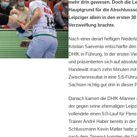
mehr drin gewesen. Doch die Le
Hauptgrund für die Abschluss
Leipziger allein in den ersten 
Verzweiflung brachte.
Nach einer derart heftigen Nieder
Kristian Saeveras entschärfte den
DHfK in Führung. In der ersten Vi
und präsentierten sich auf absolu
Handewitt mach zehn Minuten mit 
Zwischenresultat in eine 5:6-Führ
Sachsen richtig gut drin in dieser P
Danach kamen die DHfK-Männer a
der gegen seine ehemaligen Leipz
vollendete einen 5:0-Lauf für Fle
Trainer André Haber bereits in de
Schlussmann
Kevin Møller
hatte z
nach dem Timeout konnten die Grü