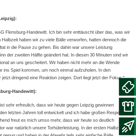
eipzig):
G Flensburg-Handewitt. Ich bin sehr enttäuscht über das, was wir
 Halbzeit haben wir zu viele Bälle verworfen, hatten dennoch die
at in die Pause zu gehen. Bis dahin war unsere Leistung
nn der zweiten Hälfte geändert hat. In diesen 30 Minuten sind wir
tional an uns gescheitert. Wir haben nicht mehr an die Wende
hr ins Spiel kommen, um noch einmal aufzuholen. In den
zt dringend eine Reaktion zeigen. Dort liegt jetzt der Fokus.“
sburg-Handewitt):
st sehr erfreulich, dass wir heute gegen Leipzig gewinnen
den letzten Jahren toll entwickelt und ich habe großen Respekt
end freut es mich umso mehr, dass wir heute so deutlich
r war natürlich unsere Torhüterleistung. In der ersten Halbzeit
nt genug und haben in der Abwehr teils sehr einfache Bälle