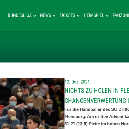
BUNDESLIGA
NEWS
TICKETS
HEIMSPIEL
FANZON
NICHTS ZU HOL
12. Dez. 2021
NICHTS ZU HOLEN IN F
CHANCENVERWERTUNG U
Für die Handballer des SC DHfK 
Flensburg. Am dritten Advent k
31:21 (13:9) Pleite im hohen No