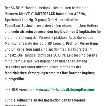
Der SC DHfK Handball bedankt sich bei den beteiligten
Partnern
MedVZ
,
QUARTERBACK Immobilien ARENA
,
Sportstadt Leipzig
,
O.group GmbH
, der Initiative
TeamSportSachsen
sowie den vielen ehrenamtlichen Helfern
und
mehr als zehn anwesenden Impfärztinnen & Impfärzten
für
die Unterstützung der Vereinsimpfaktion. Auch die beiden
Mannschaftsärzte des SC DHfK Leipzig,
Prof. Dr. Pierre Hepp
und
Dr. Rene Toussaint
sind am Sonntag als Impfärzte im
Einsatz. Die Handballprofis des SC DHfK Leipzig sind bereits
mit gutem Beispiel vorangegangen und haben Anfang
Dezember mit Unterstützung eines Impfteams
des
Medizinischen Versorgungszentrums ihre Booster-Impfung
durchgeführt.
>>> HIER Anmelden:
www.scdhfk-handball.de/impftermine
Für die Teilnahme an der Impfaktion gelten folgende