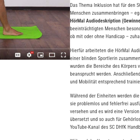
Das Thema Inklusion hat für den S
Menschen zusammenbringen – egal
HörMal Audiodeskription (Gewinne
beeinträchtigten Menschen besonde
ob mit oder ohne Handicap – zuhau
Hierfür arbeiteten die HörMal Audi
einer blinden Sportlerin zusammen,
wurden die Bereiche des Körpers 
beansprucht werden. Anschließend 
und Mobilität entsprechend trainie
Während der Einheiten werden die 
sie problemlos und fehlerfrei ausf
versehen und es wird eine Version
übersetzt und so auch für Gehörlos
YouTube-Kanal des SC DHfK Handba