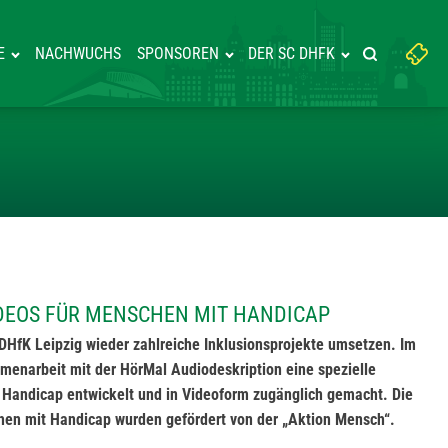
Suchbegriff
E
NACHWUCHS
SPONSOREN
DER SC DHFK
Suche starte
eingeben:
ININGSVIDEOS FÜR MENSCHEN 
IDEOS FÜR MENSCHEN MIT HANDICAP
DHfK Leipzig wieder zahlreiche Inklusionsprojekte umsetzen. Im
enarbeit mit der HörMal Audiodeskription eine spezielle
 Handicap entwickelt und in Videoform zugänglich gemacht. Die
hen mit Handicap wurden gefördert von der „Aktion Mensch“.