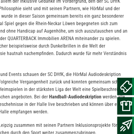
allem der inklusive Gedanke im Vordergrund, den der SC DHfK
 Philosophie sieht und mit seinen Partnern, wie HörMal und der
So wurde in dieser Saison gemeinsam bereits ein ganz besonderer
kal Spiel gegen die Rhein-Neckar Löwen begegneten sich zum
nd ohne Handicap auf Augenhöhe, um sich auszutauschen und an
r der QUARTERBACK Immobilien ARENA miteinander zu spielen.
her beispielsweise durch Dunkelbrillen in die Welt der
sie hautnah nachempfinden. Dadurch wurde für mehr Verständnis
 und Events schauen der SC DHfK, die HörMal Audiodeskription
rfolgreiche Vergangenheit zurück und konnten gemeinsam schon
Heimspielen in der stärksten Liga der Welt eine Spielbeschreibung
schen angeboten. Bei der
Handball-Audiodeskription
werden alle
schehnisse in der Halle live beschrieben und können über ein
 Halle empfangen werden.
Leipzig zusammen mit seinen Partnern Inklusionsprojekte fördern
schen durch den Sport weiter zusammenzubringen.