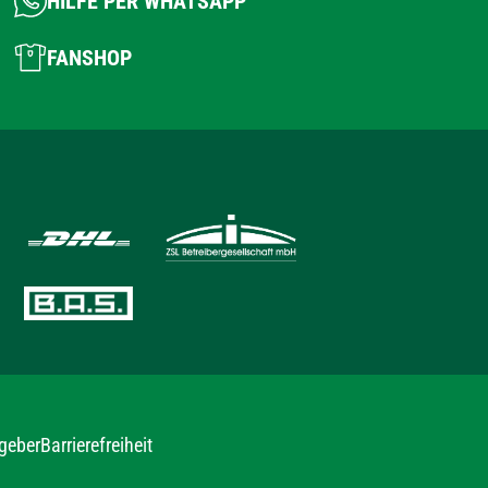
HILFE PER WHATSAPP
FANSHOP
geber
Barrierefreiheit