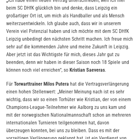
„
Ich habe einen neuen Vertrag unterschrieben, weil ich hier
beim SC DHfK glücklich bin und denke, dass Leipzig ein
großartiger Ort ist, um mich als Handballer und als Mensch
weiterzuentwickeln. Ich glaube auch, dass wir in unserem
Verein viel Potenzial haben und ich möchte mit dem SC DHfK
Leipzig unbedingt den nächsten Schritt machen. Ich freue mich
sehr auf die kommenden Jahre und meine Zukunft in Leipzig.
Aber jetzt ist das Wichtigste für mich, dieses Jahr gut zu
beenden, denn wir haben in dieser Saison noch 18 Spiele und
können noch viel erreichen“, so
Kristian Saeveras
.
Für
Torwarttrainer Milos Putera
hat die Vertragsverlängerung
einen hohen Stellenwert: „Meiner Meinung nach ist es sehr
wichtig, dass wir so einen Torhüter wie Kristian, der von einem
Champions-League-Teilnehmer wie Aalborg zu uns kam und
mit der norwegischen Nationalmannschaft schon an mehreren
internationalen Turnieren teilgenommen hat, davon
überzeugen konnten, bei uns zu bleiben. Dass es mit der
vorzeitigen Verlängerung geklappt hat, ist ein Verdienst von