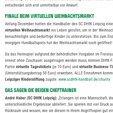
entscheidet sich erst unmittelbar vor Anwurf.
FINALE BEIM VIRTUELLEN WEIHNACHTSMARKT
Anfang Dezember hatten die Handballer des SC DHfK Leipzig ein
virtuellen Weihnachtsmarkt
ins Leben gerufen, um in der Weihnac
benachteiligte und bedürftige Kinder zu unterstützen. Bis zum En
morgigen Handballspiels hat der Weihnachtsmarkt noch geöffnet!
Da das Heimspiel aufgrund der behördlichen Vorgaben im Freista
erneut ohne Zuschauer ausgetragen werden muss, können DHfK-Fa
Partie
virtuelle Tagestickets
(je 10 Euro) und
virtuelle Business-T
(Unterstützungsbetrag 50 Euro) erwerben. ALLE Einnahmen komm
Leipziger Kinderstiftung
zugute:
www.scdhfk-handball.de/charity
DAS SAGEN DIE BEIDEN CHEFTRAINER
André Haber (SC DHfK Leipzig):
„Erlangen ist eine Mannschaft, die
unterschiedliche Ergebnisse abliefert. Sie spielen mit viel Druck 
Rückraum und wissen, wie sie diesen in ihrem Angriffsspiel gut ei