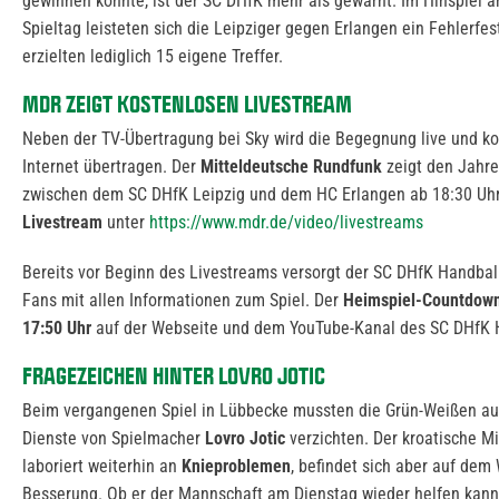
gewinnen konnte, ist der SC DHfK mehr als gewarnt. Im Hinspiel 
Spieltag leisteten sich die Leipziger gegen Erlangen ein Fehlerfes
erzielten lediglich 15 eigene Treffer.
MDR ZEIGT KOSTENLOSEN LIVESTREAM
Neben der TV-Übertragung bei Sky wird die Begegnung live und ko
Internet übertragen. Der
Mitteldeutsche Rundfunk
zeigt den Jahr
zwischen dem SC DHfK Leipzig und dem HC Erlangen ab 18:30 Uh
Livestream
unter
https://www.mdr.de/video/livestreams
Bereits vor Beginn des Livestreams versorgt der SC DHfK Handbal
Fans mit allen Informationen zum Spiel. Der
Heimspiel-Countdow
17:50 Uhr
auf der Webseite und dem YouTube-Kanal des SC DHfK 
FRAGEZEICHEN HINTER LOVRO JOTIC
Beim vergangenen Spiel in Lübbecke mussten die Grün-Weißen au
Dienste von Spielmacher
Lovro Jotic
verzichten. Der kroatische M
laboriert weiterhin an
Knieproblemen
, befindet sich aber auf dem
Besserung. Ob er der Mannschaft am Dienstag wieder helfen kann