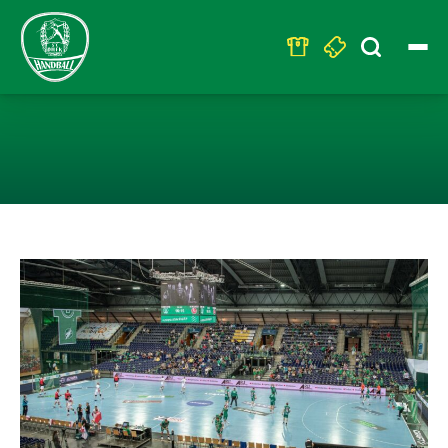
Search
for:
STUFENPLAN F