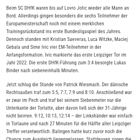
Beim SC DHfK waren bis auf Lovro Jotic wieder alle Mann an
Bord. Allerdings gingen besonders die sechs Teilnehmer der
Europameisterschaft noch mit einem merklichen
Trainingsrückstand ins erste Bundesligaspiel des Jahres.
Dennoch standen mit Kristian Saeveras, Luca Witzke, Maciej
Gebala und Sime Ivic vier EM-Teilnehmer in der
Anfangsformation. Ivic markierte das erste Leipziger Tor im
Jahr 2022. Die erste DHfK-Führung zum 3:4 besorgte Lukas
Binder nach siebeneinhalb Minuten.
Jetzt schlug die Stunde von Patrick Wiesmach. Der dänische
Rechtsaußen traf zum 5:5, 7:7, 7:9 und 8:10. Anschließend war
er zwar im Pech und traf bei seinem Siebenmeter nur die
Unterkante der Torlatte, aber davon ließ sich der 31-Jährige
nicht beirren. 9:12, 10:13, 12:14 – der Linkshänder war einfach
in Torlaune und nach 27 Minuten für die Hälfte aller Leipziger
Treffer verantwortlich. Balingen hatte kurz zuvor noch die
Chance zum Ausgleich liegengelassen. Stattdessen zogen die