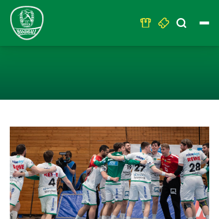
Search
for:
LEIPZIG START