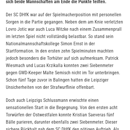
sich beide Mannschaften am Ende die Punkte teilten.
Der SC DHfK war auf der Spielmacherposition mit personellen
Sorgen in die Partie gegangen. Neben dem am Knie verletzten
Lovro Jotic war auch Luca Witzke nach einem Zusammenprall
im letzten Spiel nicht vollständig belastbar. So stand sein
Nationalmannschaftskollege Simon Ernst in der
Startformation. In den ersten zehn Spielminuten machten
jedoch besonders die Torhüter auf sich aufmerksam. Patrick
Wiesmach und Lucas Krzikalla konnten zwei Siebenmeter
gegen GWD-Keeper Malte Semisch nicht im Tor unterbringen.
Schon fünf Tage zuvor in Balingen hatten die Leipziger
Unsicherheiten von der Strafwurflinie offenbart.
Doch auch Leipzigs Schlussmann erwischte einen
sensationellen Start in die Begegnung. Von den ersten acht
Torwürfen der Ostwestfalen konnte Kristian Saeveras fünf
Bälle parieren, darunter ebenfalls zwei Siebenmeter. Dieser
sichere Rückhalt gab dem SC DHfK den nötigen Auftrieb. Als