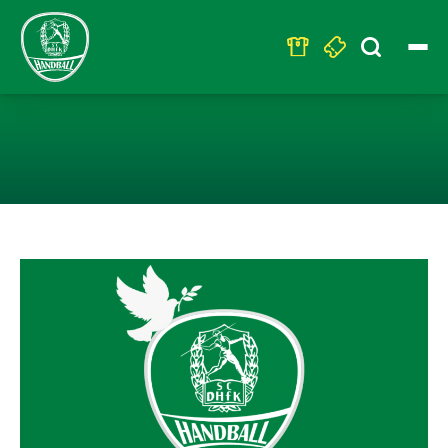
Search
for:
#GEMEINSAMFÜ