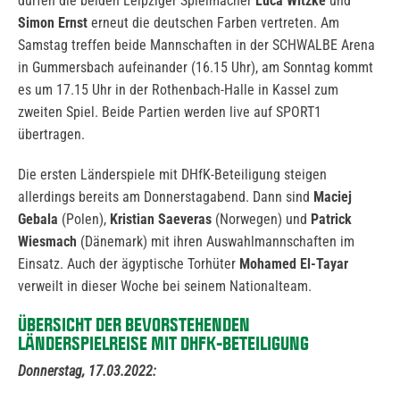
dürfen die beiden Leipziger Spielmacher
Luca Witzke
und
Simon Ernst
erneut die deutschen Farben vertreten. Am
Samstag treffen beide Mannschaften in der SCHWALBE Arena
in Gummersbach aufeinander (16.15 Uhr), am Sonntag kommt
es um 17.15 Uhr in der Rothenbach-Halle in Kassel zum
zweiten Spiel. Beide Partien werden live auf SPORT1
übertragen.
Die ersten Länderspiele mit DHfK-Beteiligung steigen
allerdings bereits am Donnerstagabend. Dann sind
Maciej
Gebala
(Polen),
Kristian Saeveras
(Norwegen) und
Patrick
Wiesmach
(Dänemark) mit ihren Auswahlmannschaften im
Einsatz. Auch der ägyptische Torhüter
Mohamed El-Tayar
verweilt in dieser Woche bei seinem Nationalteam.
ÜBERSICHT DER BEVORSTEHENDEN
LÄNDERSPIELREISE MIT DHFK-BETEILIGUNG
Donnerstag, 17.03.2022: