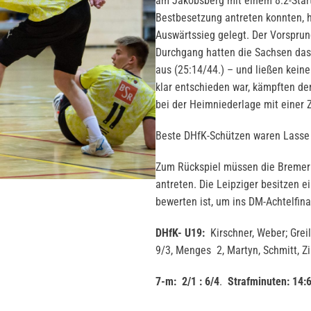
am Jakobsberg mit einem 8:2-Start
Bestbesetzung antreten konnten, h
Auswärtssieg gelegt. Der Vorsprun
Durchgang hatten die Sachsen das 
aus (25:14/44.) – und ließen kein
klar entschieden war, kämpften d
bei der Heimniederlage mit einer Z
Beste DHfK-Schützen waren Lasse Ko
Zum Rückspiel müssen die Bremer 
antreten. Die Leipziger besitzen e
bewerten ist, um ins DM-Achtelf
DHfK- U19:
Kirschner, Weber; Greili
9/3, Menges 2, Martyn, Schmitt
7-m: 2/1 : 6/4
.
Strafminuten:
14: