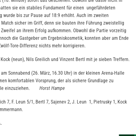
 (10. Minute) sofort das Geschehen. Obwohl die Gäste nicht in
atten sie ein stabiles Fundament für einen ungefährdeten
g wurde bis zur Pause auf 18:9 erhöht. Auch im zweiten
Match sicher im Griff, denn sie bauten ihre Führung zweistellig
e Zweifel an ihrem Erfolg aufkommen. Obwohl die Partie vorzeitig
ennoch die Gastgeber um Ergebniskosmetik, konnten aber am Ende
wölf-Tore-Differenz nichts mehr korrigieren.
ck (neun), Nils Greilich und Vinzent Bertl mit je sieben Treffern.
am Sonnabend (26. März, 16.30 Uhr) in der kleinen Arena-Halle
inen komfortablen Vorsprung, der als sichere Grundlage zu
inale einzuziehen.
Horst Hampe
ch 7, F. Leun 5/1, Bertl 7, Sajenev 2, J. Leun 1, Pietrusky 1, Kock
, Zimmermann.
6.