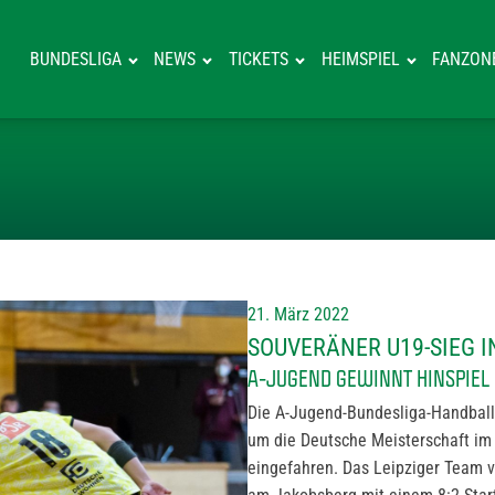
BUNDESLIGA
NEWS
TICKETS
HEIMSPIEL
FANZON
SOUVERÄNER U1
21. März 2022
SOUVERÄNER U19-SIEG 
A-JUGEND GEWINNT HINSPIEL I
Die A-Jugend-Bundesliga-Handball
um die Deutsche Meisterschaft im 
eingefahren. Das Leipziger Team v