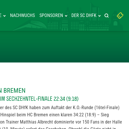
Suchbegriff
E
NACHWUCHS
SPONSOREN
DER SC DHFK
Suche starte
eingeben:
9-SIEG IN BREMEN
IN BREMEN
M SECHZEHNTEL-FINALE 22:34 (9:18)
er des SC DHfK haben zum Auftakt der K.O.-Runde (16tel-Finale)
Hinspiel beim HC Bremen einen klaren 34:22 (18:9) – Sieg
on Trainer Matthias Albrecht dominierte vor 150 Fans in der Halle