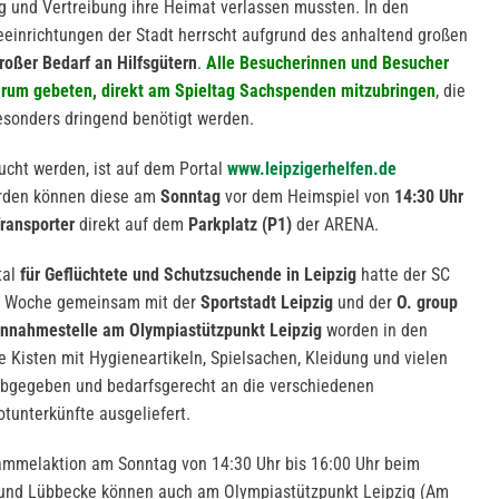
g und Vertreibung ihre Heimat verlassen mussten. In den
einrichtungen der Stadt herrscht aufgrund des anhaltend großen
roßer Bedarf an Hilfsgütern
.
Alle Besucherinnen und Besucher
rum gebeten, direkt am Spieltag Sachspenden mitzubringen
, die
esonders dringend benötigt werden.
cht werden, ist auf dem Portal
www.leipzigerhelfen.de
rden können diese am
Sonntag
vor dem Heimspiel von
14:30 Uhr
ransporter
direkt auf dem
Parkplatz (P1)
der ARENA.
tal
für Geflüchtete und Schutzsuchende in Leipzig
hatte der SC
n Woche gemeinsam mit der
Sportstadt Leipzig
und der
O. group
nnahmestelle am Olympiastützpunkt Leipzig
worden in den
e Kisten mit Hygieneartikeln, Spielsachen, Kleidung und vielen
bgegeben und bedarfsgerecht an die verschiedenen
tunterkünfte ausgeliefert.
mmelaktion am Sonntag von 14:30 Uhr bis 16:00 Uhr beim
 und Lübbecke können auch am Olympiastützpunkt Leipzig (Am