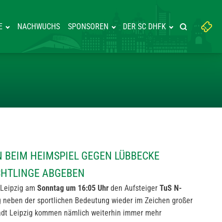
Suchbegriff
E
NACHWUCHS
SPONSOREN
DER SC DHFK
Suche starte
eingeben:
KÖNNEN BEIM HEIMSPIEL GEGE
BEIM HEIMSPIEL GEGEN LÜBBECKE
CHTLINGE ABGEBEN
 Leipzig am
Sonntag um 16:05 Uhr
den Aufsteiger
TuS N-
 neben der sportlichen Bedeutung wieder im Zeichen großer
stadt Leipzig kommen nämlich weiterhin immer mehr