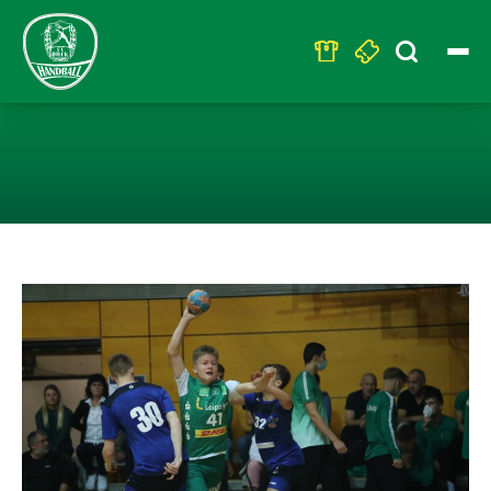
Search
for:
DOPPELTES WO