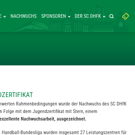
Suchbegriff
E
NACHWUCHS
SPONSOREN
DER SC DHFK
Suche starte
eingeben:
T JUGENDZERTIFIKAT
DZERTIFIKAT
schwerten Rahmenbedingungen wurde der Nachwuchs des SC DHfK
in Folge mit dem Jugendzertifikat mit Stern, einem
 exzellente Nachwuchsarbeit, ausgezeichnet.
2. Handball-Bundesliga wurden insgesamt 27 Leistungszentren für