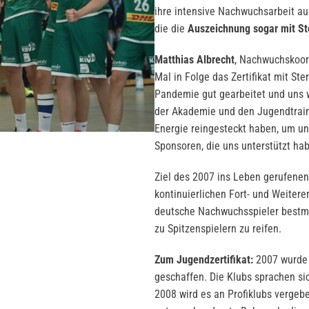
ihre intensive Nachwuchsarbeit a
die die
Auszeichnung sogar mit St
Matthias Albrecht
, Nachwuchskoord
Mal in Folge das Zertifikat mit St
Pandemie gut gearbeitet und uns w
der Akademie und den Jugendtraine
Energie reingesteckt haben, um un
Sponsoren, die uns unterstützt ha
Ziel des 2007 ins Leben gerufenen 
kontinuierlichen Fort- und Weitere
deutsche Nachwuchsspieler bestmö
zu Spitzenspielern zu reifen.
Zum Jugendzertifikat:
2007 wurde d
geschaffen. Die Klubs sprachen si
2008 wird es an Profiklubs vergeb