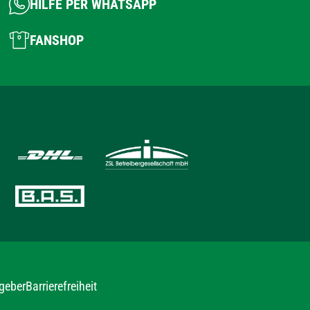
HILFE PER WHATSAPP
FANSHOP
geber
Barrierefreiheit