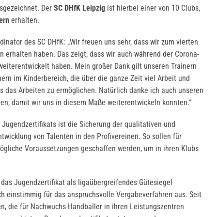
usgezeichnet. Der
SC DHfK Leipzig
ist hierbei einer von 10 Clubs,
ern
erhalten.
inator des SC DHfK: „Wir freuen uns sehr, dass wir zum vierten
ern erhalten haben. Das zeigt, dass wir auch während der Corona-
eiterentwickelt haben. Mein großer Dank gilt unseren Trainern
rn im Kinderbereich, die über die ganze Zeit viel Arbeit und
s das Arbeiten zu ermöglichen. Natürlich danke ich auch unseren
ben, damit wir uns in diesem Maße weiterentwickeln konnten.“
Jugendzertifikats ist die Sicherung der qualitativen und
ntwicklung von Talenten in den Profivereinen. So sollen für
gliche Voraussetzungen geschaffen werden, um in ihren Klubs
as Jugendzertifikat als ligaübergreifendes Gütesiegel
ch einstimmig für das anspruchsvolle Vergabeverfahren aus. Seit
en, die für Nachwuchs-Handballer in ihren Leistungszentren