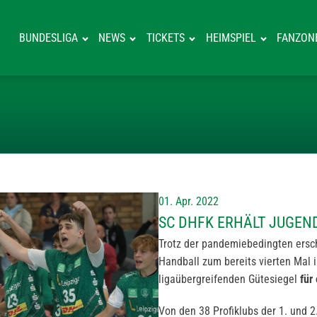
BUNDESLIGA
NEWS
TICKETS
HEIMSPIEL
FANZON
SC DHFK ERHÄL
01. Apr. 2022
SC DHFK ERHÄLT JUGEN
Trotz der pandemiebedingten er
Handball zum bereits vierten Mal 
ligaübergreifenden Gütesiegel
für
Von den 38 Profiklubs der 1. und 