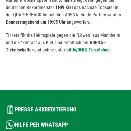
Nur eine Woche später (am
5. Mai
) steigt dann gegen den
deutschen Rekordmeister
THW Kiel
das nächste Topspiel in
der QUARTERBACK Immobilien ARENA. Beide Partien werden
Donnerstagabend um 19:05 Uhr
angeworfen.
Tickets für die Heimspiele gegen die "Löwen" aus Mannheim
und die "Zebras" aus Kiel sind erhältlich am
ARENA-
Ticketschalter
und online unter
bit.ly/DHfK-Ticketshop
.
PRESSE AKKREDITIERUNG
HILFE PER WHATSAPP