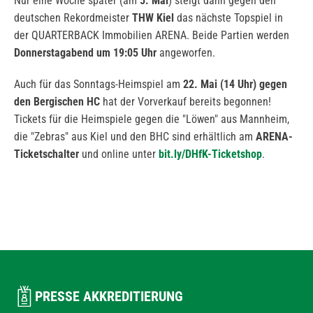
Nur eine Woche später (am
5. Mai
) steigt dann gegen den
deutschen Rekordmeister
THW Kiel
das nächste Topspiel in
der QUARTERBACK Immobilien ARENA. Beide Partien werden
Donnerstagabend um 19:05 Uhr
angeworfen.
Auch für das Sonntags-Heimspiel am
22. Mai (14 Uhr) gegen
den Bergischen HC
hat der Vorverkauf bereits begonnen!
Tickets für die Heimspiele gegen die "Löwen" aus Mannheim,
die "Zebras" aus Kiel und den BHC sind erhältlich am
ARENA-
Ticketschalter
und online unter
bit.ly/DHfK-Ticketshop
.
PRESSE AKKREDITIERUNG