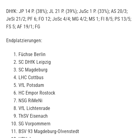
DHfK: JP 14 P. (38%); JL 21 P. (39%); JuSc 1 P. (33%); AS 20/3;
JeSi 21/2; PF 6; FO 12; JoSc 4/4; MG 4/2; MS 1; FI 8/5; PS 13/5;
FS 5; AF 19/1; FG
Endplatzierungen:
Füchse Berlin
SC DHfK Leipzig
SC Magdeburg
LHC Cottbus
VfL Potsdam
HC Empor Rostock
NSG RiMeNi
VfL Lichtenrade
ThSV Eisenach
SG Vorpommern
BSV 93 Magdeburg-Olvenstedt