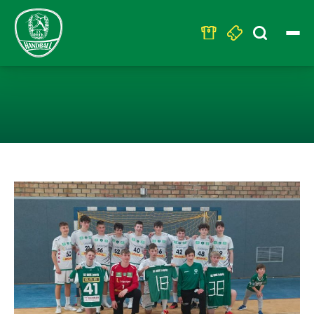
Search
for:
MJC: U15 IST 