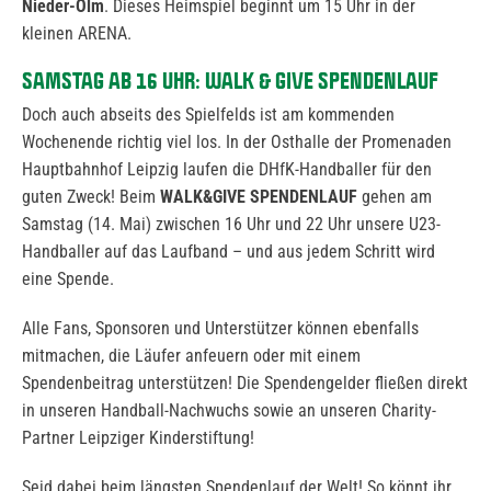
Nieder-Olm
. Dieses Heimspiel beginnt um 15 Uhr in der
kleinen ARENA.
SAMSTAG AB 16 UHR: WALK & GIVE SPENDENLAUF
Doch auch abseits des Spielfelds ist am kommenden
Wochenende richtig viel los. In der Osthalle der Promenaden
Hauptbahnhof Leipzig laufen die DHfK-Handballer für den
guten Zweck! Beim
WALK&GIVE SPENDENLAUF
gehen am
Samstag (14. Mai) zwischen 16 Uhr und 22 Uhr unsere U23-
Handballer auf das Laufband – und aus jedem Schritt wird
eine Spende.
Alle Fans, Sponsoren und Unterstützer können ebenfalls
mitmachen, die Läufer anfeuern oder mit einem
Spendenbeitrag unterstützen! Die Spendengelder fließen direkt
in unseren Handball-Nachwuchs sowie an unseren Charity-
Partner Leipziger Kinderstiftung!
Seid dabei beim längsten Spendenlauf der Welt! So könnt ihr