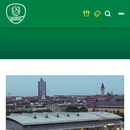
Search
for:
SC DHFK IST A